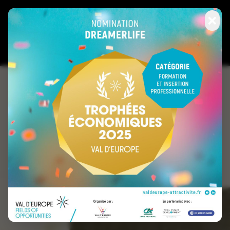
×
DREAMERLIFE
Partagez le souvenir d'une
émotion
Production de contenus audiovisuels,
captation sur site et diffusion multi-
supports,
en ligne comme hors ligne.